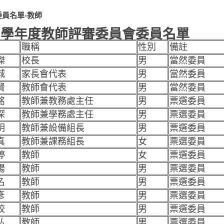
委員名單-教師
4
學年度教師評審委員會委員名單
職稱
性別
備註
傑
校長
男
當然委員
城
家長會代表
男
當然委員
賢
教師會代表
男
當然委員
銘
教師兼教務處主任
男
票選委員
深
教師兼學務處主任
男
票選委員
明
教師兼設備組長
男
票選委員
真
教師兼課務組長
女
票選委員
婷
教師
女
票選委員
揚
教師
男
票選委員
名
教師
男
票選委員
彥
教師
男
票選委員
校
教師
男
票選委員
弘
教師
男
票選委員