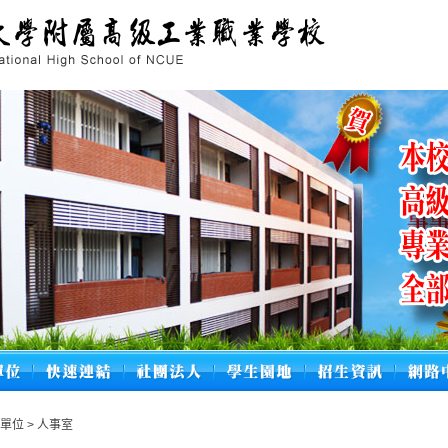
政單位
>
人事室