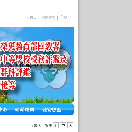
English
回首頁
|
網站導覽
|
字體大小調整
小
中
大