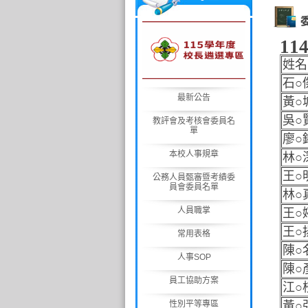
11
姓名
石○
最新公告
黃○
吳○
教評會及考核會委員名
單
廖○
本校人事規章
林○
王○
公務人員甄審暨考績委
員會委員名單
林○
人員職掌
王○
王○
常用表格
陳○
人事SOP
陳○
員工協助方案
江○
性別平等專區
黃○