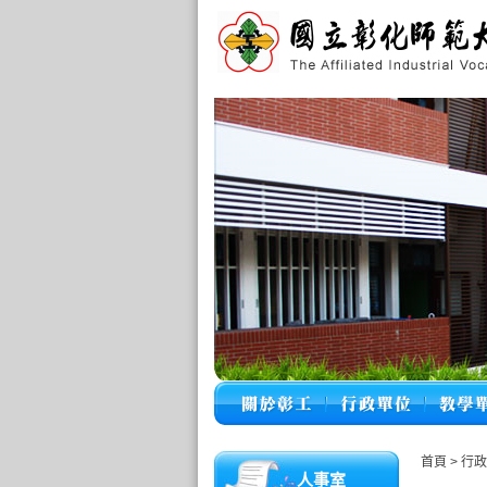
首頁
>
行
人事室