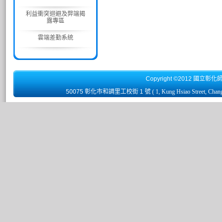
利益衝突迴避及弊端揭
露專區
雲端差勤系統
Copyright ©2012 國立彰化
50075 彰化市和調里工校街 1 號
( 1, Kung Hsiao Street, Chan