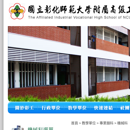
首頁
>
教學單位
>
專業類科
>
機械科