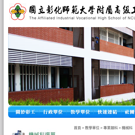
首頁
>
教學單位
>
專業類科
>
機械科