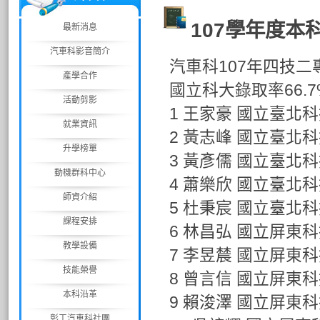
107學年度本
最新消息
汽車科影音簡介
汽車科107年四技二
產學合作
國立科大錄取率66.7
活動剪影
1 王家豪 國立臺北
就業資訊
2 黃志峰 國立臺北
升學榜單
3 黃彥儒 國立臺北
動機群科中心
4 蕭樂欣 國立臺北
師資介紹
5 杜秉宸 國立臺北
課程安排
6 林昌弘 國立屏東
教學設備
7 李昱辳 國立屏東
技能榮譽
8 曾言信 國立屏東
本科沿革
9 賴浚澤 國立屏東
彰工汽車科社團