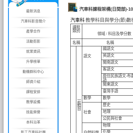
汽車科課程架構(日間部)-1
最新消息
汽車科
教學科目與學分
(
節
)
數
汽車科影音簡介
課程
類別
產學合作
領域
/
科目及學分數
活動剪影
名稱
名稱
國語文
就業資訊
英語文
語文
升學榜單
閩南語文
客語文
動機群科中心
原住民族語文
-
布
語
師資介紹
閩東語文
臺灣手語
課程安排
數學
數學
一
教學設備
般
歷史
科
目
地理
社會
技能榮譽
公民與社會
本科沿革
物理
化學
彰工汽車科社團
自然科學