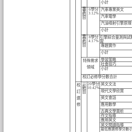
小計
專
6
學分
汽車專業英文
業
3.12
%
科
汽車電學
目
汽油噴射引擎原理
小計
實
8
學分
引擎綜合量測與試
習
4.17
%
習
科
目
專題實作
小計
學習策略
特殊需求
社會技巧
領域
小計
校訂必修學分數合計
一
20
學分
英文文法
校
般
10.42
%
科
現代文學欣賞
訂
目
英文會話
選
修
應用數學
古典文學賞析
作文指導
應用英文
英文閱讀指導
最低應選修學分數