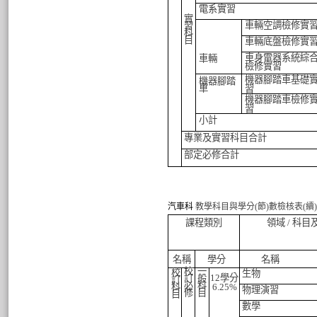
電系實習
實
車輛空調檢修實
習
科
目
車輛底盤檢修實
車身電器系統綜
車輛
檢修實習
機器腳踏車基礎
機器腳踏
車
習
機器腳踏車檢修
習
小計
專業及實習科目合計
部定必修合計
汽車科
教學科目與學分
(
節
)
數檢核表
(
續
)
課程類別
領域
/
科目
名稱
學分
名稱
校
一
校
生物
12
學分
訂
般
訂
必
科
科
6.25
%
物理演習
修
目
目
數學