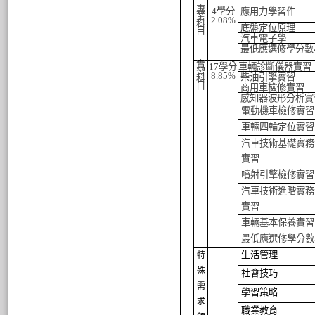
專
4
學分
應用力學習作
業
2.08
%
科
底盤定位原理
目
汽車電子學
最低應選修學分數
實
17
學分
車輛診斷儀器實習
習
8.85
%
柴油引擎實習
科
目
商用車檢修實習
感知器波形分析實
電動機車檢修實習
車輛四輪定位實習
汽車技術基礎實務
實習
噴射引擎檢修實習
汽車技術進階實務
實習
車輛基本保養實習
最低應選修學分數
生活管理
特
殊
社會技巧
需
學習策略
求
職業教育