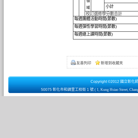
領
小計
域
校訂選修學分數合計
每週
團體活動時間
(
節數
)
每週彈性學習時間
(
節數
)
每週總上課時間
(
節數
)
友善列印
新增到收藏夾
Copyright ©2012 國立彰化
50075 彰化市和調里工校街 1 號
( 1, Kung Hsiao Street, Chan