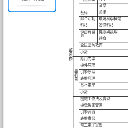
音樂
美術
藝術
綜合活動
環境科學概論
科技
資訊科技
健康與護理
健康與體
育
體育
全民國防教育
部
小計
定
必
修
應用力學
機件原理
專
引擎原理
業
科
底盤原理
目
基本電學
小計
機械工作法及實習
機電製圖實習
引擎實習
底盤實習
電工電子實習