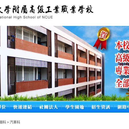
類科
>
汽車科