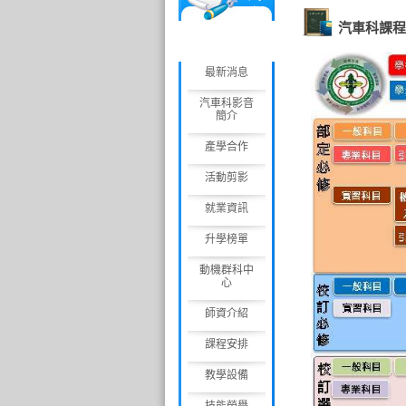
車
汽車科課程地
科
最新消息
汽車科影音
簡介
產學合作
活動剪影
就業資訊
升學榜單
動機群科中
心
師資介紹
課程安排
教學設備