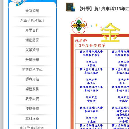
【升學】賀! 汽車科113
最新消息
汽車科影音簡介
產學合作
活動剪影
就業資訊
升學榜單
動機群科中心
師資介紹
課程安排
教學設備
技能榮譽
本科沿革
彰工汽車科社團