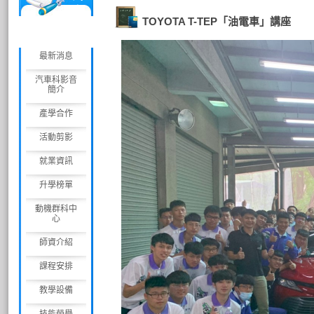
車
TOYOTA T-TEP「油電車」講座
科
最新消息
汽車科影音
簡介
產學合作
活動剪影
就業資訊
升學榜單
動機群科中
心
師資介紹
課程安排
教學設備