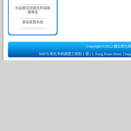
利益衝突迴避及弊端揭
露專區
雲端差勤系統
Copyright ©2012 國立彰化
50075 彰化市和調里工校街 1 號
( 1, Kung Hsiao Street, Chan