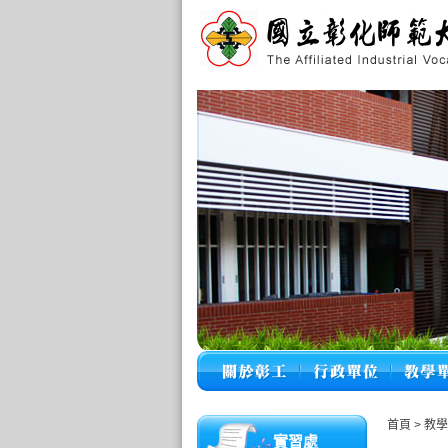
首頁
>
教
實習處