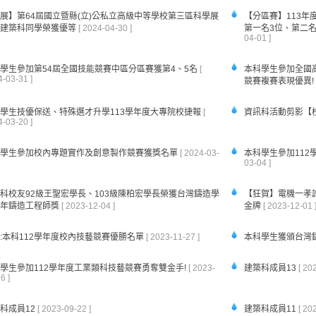
展】第64屆國立暨縣(立)公私立高級中等學校第三區科學展
【分區賽】113年
建築科同學榮獲優等
[ 2024-04-30 ]
第一名3位、第二名
04-01 ]
學生參加第54屆全國技能競賽中區分區賽獲第4、5名
[
本科學生參加全國
-03-31 ]
競賽複賽表現優異!
學生技優保送、特殊選才升學113學年度大專院校捷報
[
資訊科活動剪影【
-03-20 ]
學生參加校內專題實作及創意製作競賽獲獎名單
[ 2024-03-
本科學生參加11
03-04 ]
科校友92級王聖宏學長、103級陳柏宏學長榮獲台灣鑄造學
【狂賀】電機一孝
年鑄造工程師獎
[ 2023-12-04 ]
金牌
[ 2023-12-01 
:本科112學年度校內技藝競賽優勝名單
[ 2023-11-27 ]
本科學生獲頒台灣鑄
學生參加112學年度工業類科技藝競賽勇奪雙金手!
[ 2023-
建築科成員13
[ 20
6 ]
科成員12
[ 2023-09-22 ]
建築科成員11
[ 20