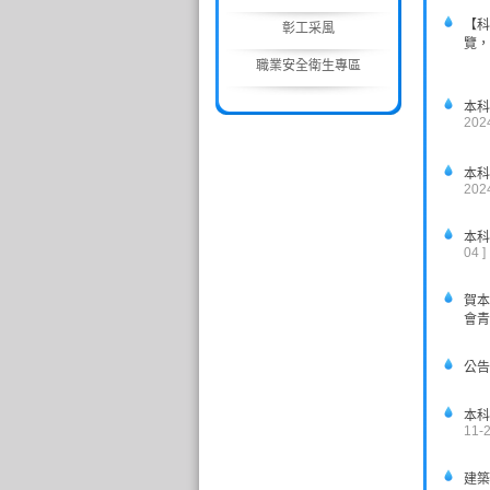
【科
彰工采風
覽，
職業安全衛生專區
本科
2024
本科
2024
本科
04 ]
賀本
會青
公告
本科
11-2
建築