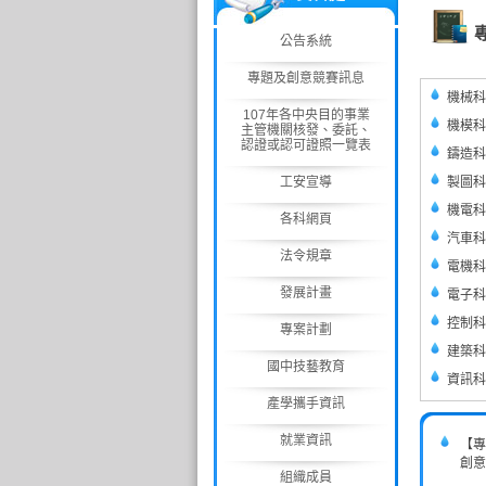
公告系統
專題及創意競賽訊息
機械科
107年各中央目的事業
機模科
主管機關核發、委託、
認證或認可證照一覽表
鑄造科
工安宣導
製圖科
機電科
各科網頁
汽車科
法令規章
電機科
發展計畫
電子科
控制科
專案計劃
建築科
國中技藝教育
資訊科
產學攜手資訊
就業資訊
【專
創意
組織成員