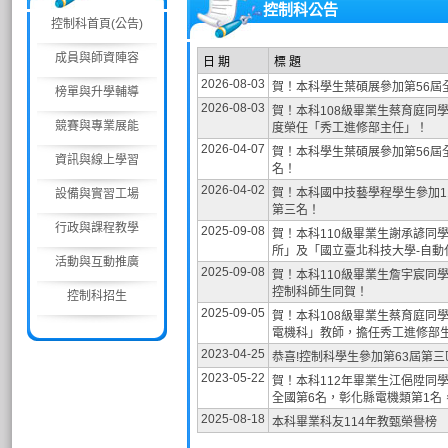
控制科公告
控制科首頁(公告)
成員與師資陣容
日 期
標 題
2026-08-03
賀！本科學生葉碩展參加第56屆
榜單與升學輔導
2026-08-03
賀！本科108級畢業生蔡育庭同
競賽與專業展能
度榮任「秀工進修部主任」！
2026-04-07
賀！本科學生葉碩展參加第56屆
資訊與線上學習
名！
2026-04-02
賀！本科國中技藝學程學生參加1
設備與實習工場
第三名！
行政與課程教學
2025-09-08
賀！本科110級畢業生謝承諺同
所」及「國立臺北科技大學-自
活動與互動推廣
2025-09-08
賀！本科110級畢業生詹宇宸同
控制科師生同賀！
控制科招生
2025-09-05
賀！本科108級畢業生蔡育庭同
電機科」教師，擔任秀工進修部
2023-04-25
恭喜!控制科學生參加第63屆第
2023-05-22
賀！本科112年畢業生江俋陞同
全國第6名，彰化縣電機類第1名
2025-08-18
本科畢業科友114年教甄榮譽榜