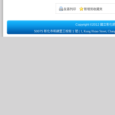
友善列印
新增到收藏夾
Copyright ©2012 國立彰化
50075 彰化市和調里工校街 1 號
( 1, Kung Hsiao Street, Chan