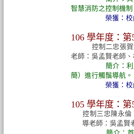
智慧消防之控制機制
榮獲：校
106 學
年度
：
第
控制二忠張賀凱
老師：吳孟賢老師、
簡介：
利
簡
）
進行觸
鬚
導航。
榮獲：校內科
105 學
年度
：
第
控制三忠陳永倫
導老師：吳孟賢
簡介：
首