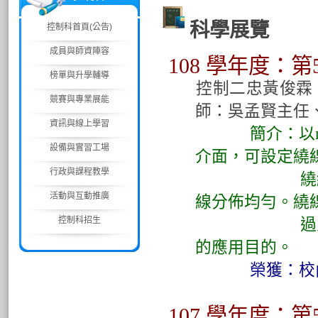
科學展覽
控制科首頁(公告)
成員與師資陣容
108 學年度
榜單與升學輔導
控制二忠黃俊霖
競賽與專業展能
師：吳孟賢主任
資訊與線上學習
簡介：以myRIO
設備與實習工場
介面，可設定繞
行政與課程教學
繞線過程中再
活動與互動推廣
線分佈均勻。繞
控制科招生
過人機介面加
的應用目的。
榮獲：校內科展
107 學年度