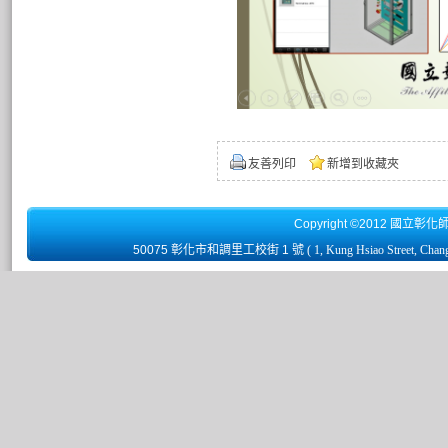
友善列印
新增到收藏夾
Copyright ©2012 國立彰化
50075 彰化市和調里工校街 1 號
( 1, Kung Hsiao Street, Chan