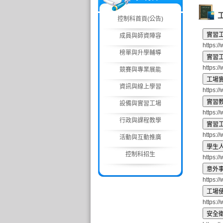
控制科首頁(公告)
成員與師資陣容
https:/
榜單與升學輔導
https:/
競賽與專業展能
資訊與線上學習
https:/
設備與實習工場
https:/
行政與課程教學
https:/
活動與互動推廣
控制科招生
https:/
https:/
https:/