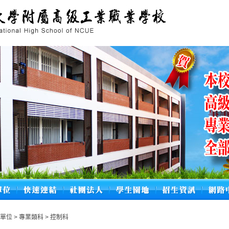
學單位
>
專業類科
>
控制科