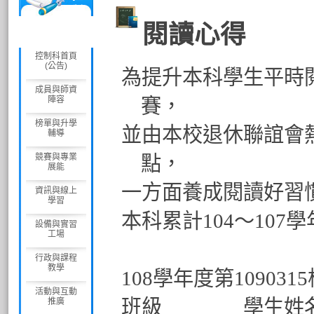
制
科
閱讀心得
控制科首頁
(公告)
為提升本科學生平時
成員與師資
陣容
賽
，
榜單與升學
並由本校退休聯誼會
輔導
競賽與專業
點
，
展能
一方面養成閱讀好習
資訊與線上
學習
本科累計
104
～
107
學
設備與實習
工場
行政與課程
教學
108學年度第10903
活動與互動
班級 學生
推廣