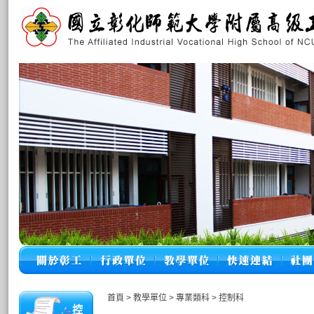
首頁
>
教學單位
>
專業類科
>
控制科
控