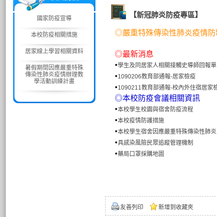
【新冠肺炎防疫專區】
國家防疫宣導
◎嚴重特殊傳染性肺炎疫情防
本校防疫相關措施
居家線上學習相關資料
◎最新消息
•
學生及同居家人相關接觸史導師回報單
暑假期間因應嚴重特殊
傳染性肺炎疫情辦理教
•
1090206教育部通報-居家檢疫
學活動訓練計畫
•
1090211教育部通報-校內外住宿居家
◎本校防疫會議相關資訊
•
本校學生校園與宿舍防疫流程
•
本校疫情防護措施
•
本校學生宿舍因應嚴重特殊傳染性肺炎
•
具感染風險民眾追蹤管理機制
•
藥局口罩採購地圖
友善列印
新增到收藏夾