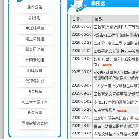
學務處
最新公告
訓育組
日 期
標 題
2026-07-13
國教署:有關近期性別平等
生活輔導組
2026-06-16
<公告>115新生報到--學
衛生保健組
2026-02-23
114學年度第二學期團體活
體育運動組
2026-01-02
國教署來文:近期性別平等
2025-09-09
轉知:中華非營利組織發展
社團活動組
次」
組織成員
2025-08-05
<公告>財團法人民間司法
請協助轉知所屬教師申請
代理導師費
2026-08-07
115學年度上學期新生申
法令規章
2025-09-18
國教署來文宣導事項:近期
2026-01-02
彰工青年電子書
本校115年特約醫院與診所
2026-05-29
反毒宣導影片
政令宣導
2026-07-15
115彰化縣美術比賽計畫
學務處臉書官網
2026-08-06
童軍、幼童軍服務訓練活動
2026-08-06
人權及轉型正義課程入校推