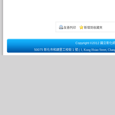
友善列印
新增到收藏夾
Copyright ©2012 國立彰化
50075 彰化市和調里工校街 1 號
( 1, Kung Hsiao Street, Chan