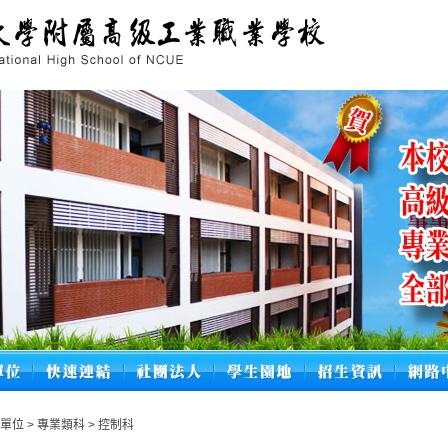
學單位
>
專業類科
>
控制科