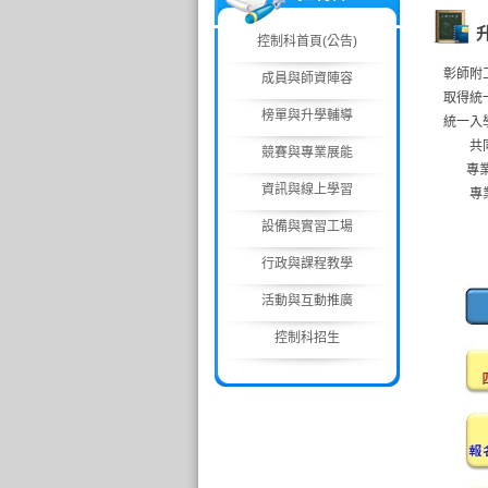
控制科首頁(公告)
彰師附
成員與師資陣容
取得統
榜單與升學輔導
統一入
共同科
競賽與專業展能
專業科
資訊與線上學習
專業科
設備與實習工場
行政與課程教學
活動與互動推廣
控制科招生