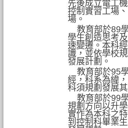
先後成立電工機
控制實習工場、
場。
教育部於
89
學生創造思考及
速變遷。本科經
識，並依學校規
發展計劃。
教育部於
95
經，科系為緯，
科須規劃發展其
教育部於
99
規劃方向以升學
實作為本科之特
到控制科畢業生