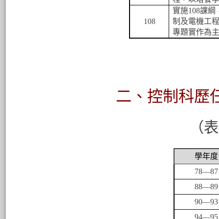
實施
108
課綱
108
制及電機工
專題實作為
二、控制科歷
（
表
學年度
78
—87
88
—89
90
—93
94
—95