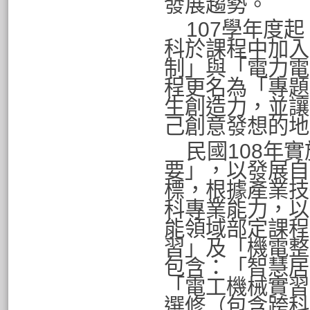
發展趨勢。
107
學年度起
科於課程中加入
制」與「電力電
程更名為
「
專題
生創造力，並讓
己創意發想的地
民國
108
年實
要
」
，
以發展自
標
，
根據產業技
科專業能力
，
以
能領域部定課程
習」及「機電整
包含
：「
智慧居
「電工機械實習
選修
（
包含跨科