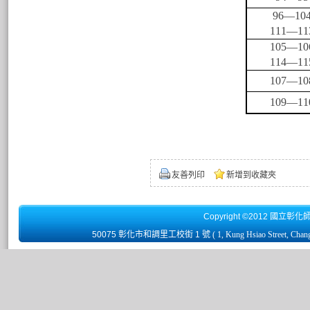
96
—10
111
—11
105
—10
114
—11
107
—10
109
—11
友善列印
新增到收藏夾
Copyright ©2012 國立彰化
50075 彰化市和調里工校街 1 號
( 1, Kung Hsiao Street, Chan