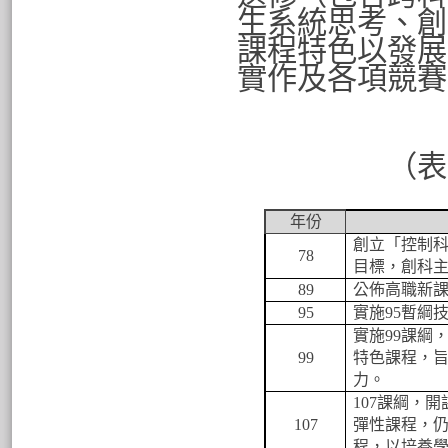
生系統思考、創
課程特色以發展
實作及各項競賽
（表
年份
創立「控制
78
目標，創科
89
公佈高職新
95
實施
95
暫綱
實施
99
課綱
99
特色課程
，
力
。
107
課綱
，
開
107
彈性課程
，
程
，
以培養