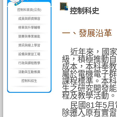
控制科史
控制科首頁(公告)
成員與師資陣容
榜單與升學輔導
一、發展沿革
競賽與專業展能
資訊與線上學習
近年來
，國
設備與實習工場
級，積極推動自
行政與課程教學
成本，
本科奉教
屬於電機電子群
活動與互動推廣
課程標準。本科
控制科招生
生之研究開發能
程及教學活動。
民國
81
年
5
月
除遷入原有實習