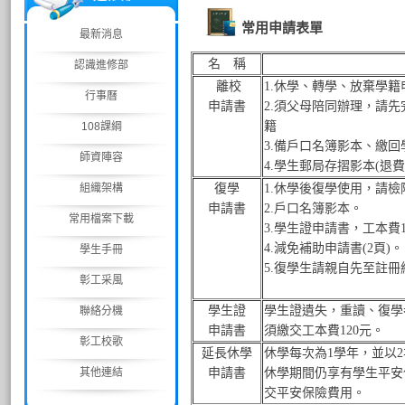
常用申請表單
最新消息
名 稱
認識進修部
離校
1.
休學、轉學、放棄學籍申
行事曆
申請書
2.
須父母陪同辦理，請先
籍
108課綱
3.備戶口名簿影本、
繳回
師資陣容
4.
學生郵局存摺影本(退費
組織架構
復學
1.
休學後復學使用，請檢
申請書
2.
戶口名簿
影本
。
常用檔案下載
3.
學生證申請書，工本費1
4.
減免補助申請書(2頁)。
學生手冊
5.
復學生請親自先至註冊
彰工采風
學生證
學生證遺失，重讀、復學
聯絡分機
申請書
須繳交工本費120
元。
彰工校歌
延長休學
休學每次為1學年，並以
其他連結
申請書
休學期間仍享有學生平安
交平安保險費用。