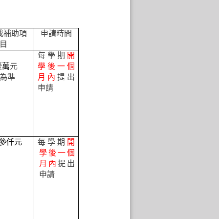
或補助項
申請時間
目
每學期
開
壹萬
元
學後一個
為準
月內
提出
申請
參仟元
每學期
開
學後一個
月內
提出
申請