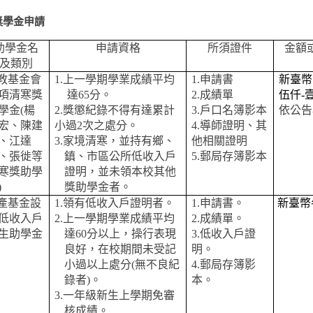
獎學金申請
助學金名
申請資格
所須證件
金額
及類別
教基金會
1.上一學期學業成績平均
1.申請書
新臺幣
項清寒獎
達65分。
2.成績單
伍仟-
學金(楊
2.獎懲紀錄不得有達累計
3.戶口名簿影本
依公告
宏、陳建
小過2次之處分。
4.導師證明、其
、江達
3.家境清寒，並持有鄉、
他相關證明
、張徙等
鎮、市區公所低收入戶
5.郵局存簿影本
寒獎助學
證明，並未領本校其他
)
獎助學金者。
產基金設
1.領有低收入戶證明者。
1.申請書。
新臺幣
低收入戶
2.上一學期學業成績平均
2.成績單。
生助學金
達60分以上，操行表現
3.低收入戶證
良好，在校期間未受記
明。
小過以上處分(無不良紀
4.郵局存簿影
錄者)。
本。
3.一年級新生上學期免審
核成績。