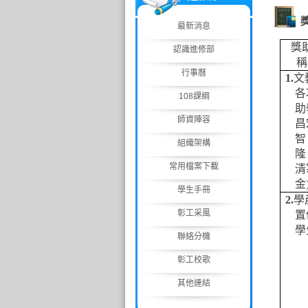
最新消息
獎
認識進修部
稱
行事曆
1.
文
各
108課綱
助
師資陣容
昌
智
組織架構
隆
常用檔案下載
清
金
學生手冊
2.
學
彰工采風
置
學
聯絡分機
彰工校歌
其他連結