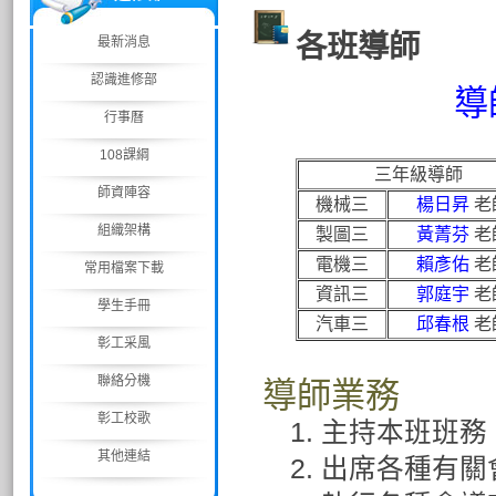
各班導師
最新消息
認識進修部
導
行事曆
108課綱
三年級導師
師資陣容
機械三
楊日昇
老
組織架構
製圖三
黃菁芬
老
電機三
賴彥佑
老
常用檔案下載
資訊三
郭庭宇
老
學生手冊
汽車三
邱春根
老
彰工采風
聯絡分機
導師業務
彰工校歌
1. 主持本班班務
其他連結
2. 出席各種有