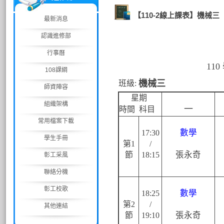
【110-2線上課表】機械三
最新消息
認識進修部
行事曆
11
108課綱
機械三
班級:
師資陣容
星期
組織架構
一
時間 科目
常用檔案下載
數學
17:30
學生手冊
第1
/
張永奇
節
18:15
彰工采風
聯絡分機
彰工校歌
數學
18:25
第2
/
其他連結
張永奇
節
19:10