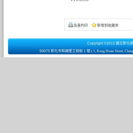
友善列印
新增到收藏夾
Copyright ©2012 國立彰化
50075 彰化市和調里工校街 1 號
( 1, Kung Hsiao Street, Chan