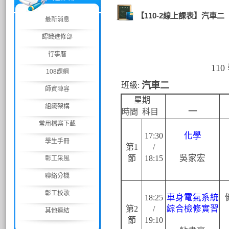
【110-2線上課表】汽車二
最新消息
認識進修部
行事曆
11
108課綱
汽車二
班級:
師資陣容
星期
組織架構
一
時間 科目
常用檔案下載
化學
17:30
學生手冊
第1
/
吳家宏
節
18:15
彰工采風
聯絡分機
彰工校歌
車身電氣系統
18:25
綜合檢修實習
第2
/
其他連結
節
19:10