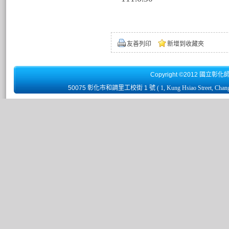
友善列印
新增到收藏夾
Copyright ©2012 國立彰化
50075 彰化市和調里工校街 1 號
( 1, Kung Hsiao Street, Chan