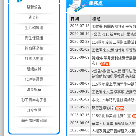
學務處
最新公告
訓育組
日 期
標 題
2026-07-13
國教署:有關近期性別平等
生活輔導組
2026-06-16
<公告>115新生報到--學
衛生保健組
2026-02-23
114學年度第二學期團體活
體育運動組
2026-01-02
國教署來文:近期性別平等
2025-09-09
轉知:中華非營利組織發展
社團活動組
次」
組織成員
2025-08-05
<公告>財團法人民間司法
請協助轉知所屬教師申請
代理導師費
2026-08-07
115學年度上學期新生申
法令規章
2025-09-18
國教署來文宣導事項:近期
2026-01-02
彰工青年電子書
本校115年特約醫院與診所
2026-05-29
反毒宣導影片
政令宣導
2026-07-15
115彰化縣美術比賽計畫
學務處臉書官網
2026-08-06
童軍、幼童軍服務訓練活動
2026-08-06
人權及轉型正義課程入校推