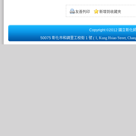
友善列印
新增到收藏夾
Copyright ©2012 國立彰化
50075 彰化市和調里工校街 1 號
( 1, Kung Hsiao Street, Chan