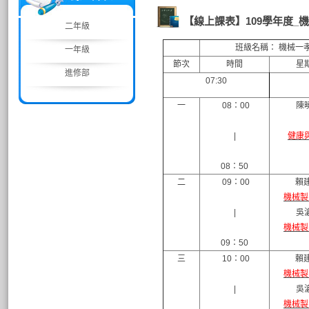
【線上課表】109學年度_
二年級
班級名稱： 機械一
一年級
節次
時間
星
進修部
07:30
一
08：00
陳
|
健康
08：50
二
09：00
賴建
機械製
|
吳
機械製
09：50
三
10：00
賴建
機械製
|
吳
機械製