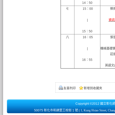
14：50
七
15：00
蔡
|
資訊
15：50
八
16：05
張
|
機械基礎實習
莊
16：55
英語文(
友善列印
新增到收藏夾
Copyright ©2012 國立彰化
50075 彰化市和調里工校街 1 號
( 1, Kung Hsiao Street, Chan