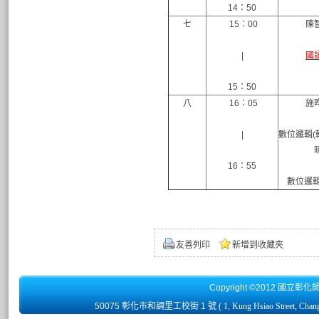
14：50
七
15：00
陳
|
國
15：50
八
16：05
施
|
數位邏輯(輔
16：55
數位邏輯(
友善列印
新增到收藏夾
Copyright ©2012 國立彰化
50075 彰化市和調里工校街 1 號
( 1, Kung Hsiao Street, Chan