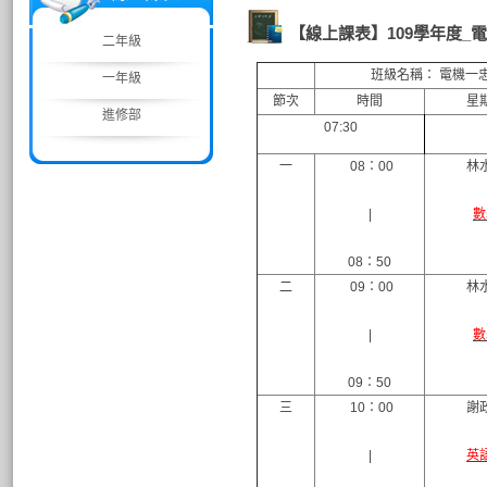
【線上課表】109學年度_
二年級
班級名稱： 電機一
一年級
節次
時間
星
進修部
07:30
一
08：00
林
|
數
08：50
二
09：00
林
|
數
09：50
三
10：00
謝
|
英