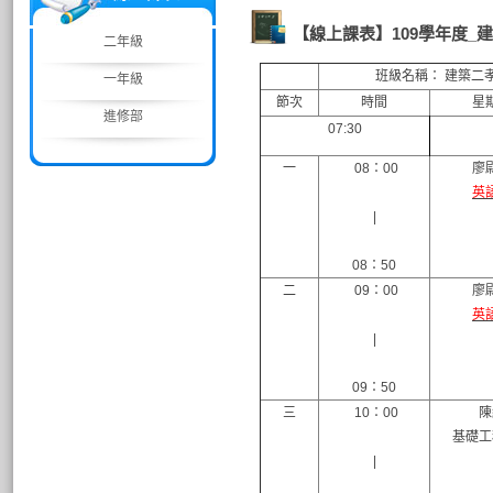
【線上課表】109學年度_
二年級
班級名稱： 建築二
一年級
節次
時間
星
進修部
07:30
一
08：00
廖
英
|
08：50
二
09：00
廖
英
|
09：50
三
10：00
陳
基礎工
|