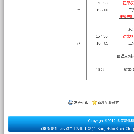
14：50
建築模
七
15：00
王
建築設計
|
林
15：50
建築模
八
16：05
王
|
國語文(輔)
16：55
數學(輔
友善列印
新增到收藏夾
Copyright ©2012 國立彰化
50075 彰化市和調里工校街 1 號
( 1, Kung Hsiao Street, Chan