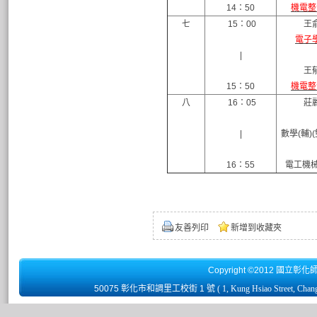
14：50
機電整
七
15：00
王
電子
|
王
15：50
機電整
八
16：05
莊
|
數學(輔)
16：55
電工機械(
友善列印
新增到收藏夾
Copyright ©2012 國立彰化
50075 彰化市和調里工校街 1 號
( 1, Kung Hsiao Street, Chan