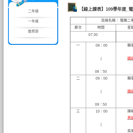
【線上課表】109學年度_
二年級
班級名稱： 電機二
一年級
節次
時間
星
進修部
07:30
一
08：00
賴
|
國
08：50
二
09：00
賴
|
國
09：50
三
10：00
陳
英
|
吳