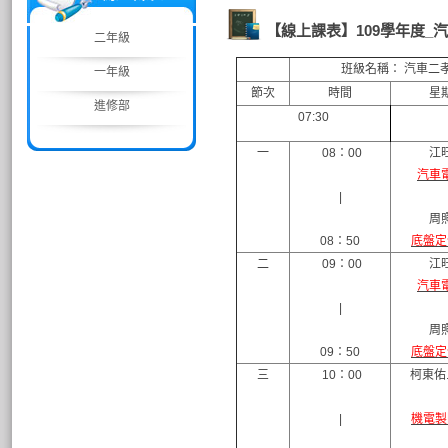
【線上課表】109學年度_
二年級
班級名稱： 汽車二
一年級
節次
時間
星
進修部
07:30
一
08：00
江
汽車
|
周
08：50
底盤定
二
09：00
江
汽車
|
周
09：50
底盤定
三
10：00
柯東佑
|
機電製