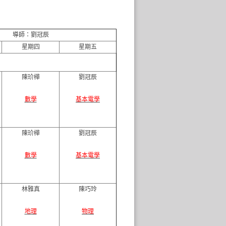
導師：劉冠辰
星期四
星期五
陳玠樺
劉冠辰
數學
基本電學
陳玠樺
劉冠辰
數學
基本電學
林雅真
陳巧玲
地理
物理