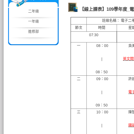
【線上課表】109學年度_
二年級
班級名稱： 電子二
一年級
節次
時間
星
進修部
07:30
一
08：00
吳
|
英文閱
08：50
二
09：00
許
|
電
09：50
三
10：00
陳
|
國