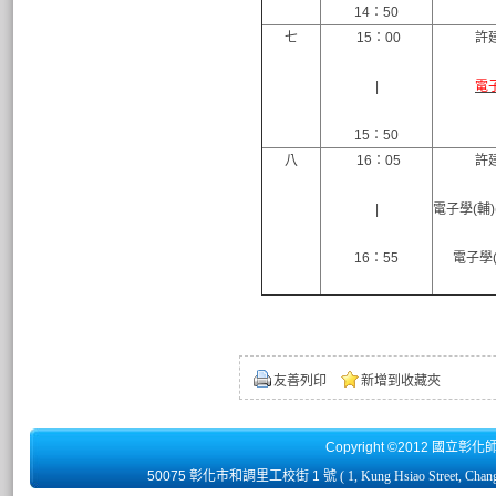
14：50
七
15：00
許
|
電
15：50
八
16：05
許
|
電子學(輔)
16：55
電子學(
友善列印
新增到收藏夾
Copyright ©2012 國立彰化
50075 彰化市和調里工校街 1 號
( 1, Kung Hsiao Street, Chan