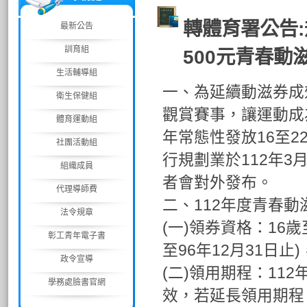
轉體育署公告:
最新公告
訓育組
500元青春動
生活輔導組
一、為延續動滋券成
衛生保健組
觀賞賽事，讓運動成
體育運動組
年常態性發放16至2
社團活動組
行規劃業於112年3
組織成員
者會對外發布。
代理導師費
二、112年度青春
法令規章
(一)領券資格：16歲
彰工青年電子書
至96年12月31日
政令宣導
(二)領用期程：112
學務處臉書官網
效，若延長領用期程，