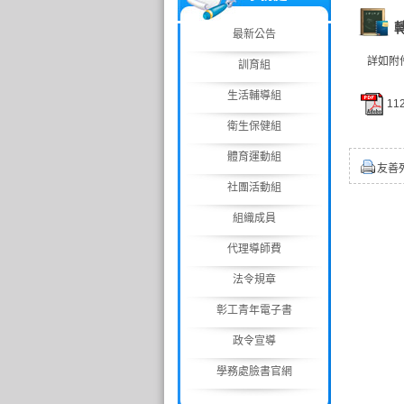
最新公告
詳如附件
訓育組
生活輔導組
11
衛生保健組
體育運動組
友善
社團活動組
組織成員
代理導師費
法令規章
彰工青年電子書
政令宣導
學務處臉書官網