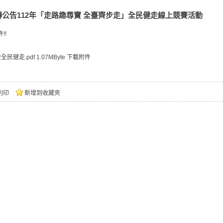
轉公告112年「走路趣尋寶 全臺齊步走」全民健走線上競賽活動
!!
2全民健走.pdf
1.07MByte
下載附件
列印
新增到收藏夾