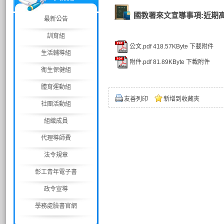
國教署來文宣導事項:近期
最新公告
訓育組
公文.pdf
418.57KByte
下載附件
生活輔導組
附件.pdf
81.89KByte
下載附件
衛生保健組
體育運動組
友善列印
新增到收藏夾
社團活動組
組織成員
代理導師費
法令規章
彰工青年電子書
政令宣導
學務處臉書官網