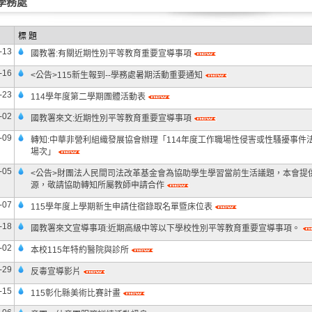
學務處
標 題
-13
國教署:有關近期性別平等教育重要宣導事項
-16
<公告>115新生報到--學務處暑期活動重要通知
-23
114學年度第二學期團體活動表
-02
國教署來文:近期性別平等教育重要宣導事項
-09
轉知:中華非營利組織發展協會辦理「114年度工作職場性侵害或性騷擾事件
場次」
-05
<公告>財團法人民間司法改革基金會為協助學生學習當前生活議題，本會提
源，敬請協助轉知所屬教師申請合作
-07
115學年度上學期新生申請住宿錄取名單暨床位表
-18
國教署來文宣導事項:近期高級中等以下學校性別平等教育重要宣導事項。
-02
本校115年特約醫院與診所
-29
反毒宣導影片
-15
115彰化縣美術比賽計畫