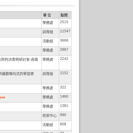
單 位
點閱
2515
學務處
11547
訓育組
3668
活動組
2967
學務處
2242
法院判決案例研討會-高雄
學務處
2152
供議題導向式的學習資
訓育組
322
學務處
1460
學務處
1381
學務處
990
校安中心
808
活動組