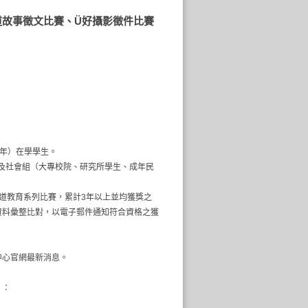
道故事徵文比賽、Ü好攝影徵件比賽
三年）在學學生。
）及社會組（大專校院、研究所學生、成年民
之孝道教育系列比賽，累計3年以上並均獲獎之
資料彙整比對，以電子郵件通知符合資格之獲
中心官網最新消息。
）：