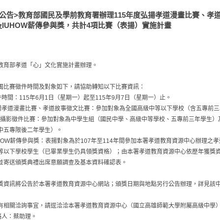
<公告>教育部國民及學前教育署辦理115年度弘揚孝道漫畫比賽、孝
及IUHOW薪傳參與獎，共計4項比賽（表揚）實施計畫
教育部孝道「心」文化實施計畫辦理。
揭比賽徵件時間及對象如下，請協助轉知以下比賽資訊：
徵件時間：115年6月1日（星期一）起至115年9月7日（星期一）止。
弘揚孝道漫畫比賽、孝道故事徵文比賽：參加對象為全國高級中等以下學校（含五專前
Ü好攝影徵件比賽：參加對象為中學生組（國民中學、高級中等學校、五專前三年學生
中五專限後二年學生）。
IUHOW薪傳參與獎：表揚對象為於107年至114年間參加本署孝道教育資源中心辦理
等以下學校學生（已畢業學生仍具領獎資格）；由本署孝道教育資源中心依歷年獲獎
並寄送頒獎典禮出席意願調查及基本資料確認表。
獎資訊將公告於本署孝道教育資源中心網站；頒獎日期與地點另行公告辦理，詳見該
有相關洽詢事宜，請逕洽洽本署孝道教育資源中心（國立高雄師範大學附屬高級中學
聯絡人：蔡助理。