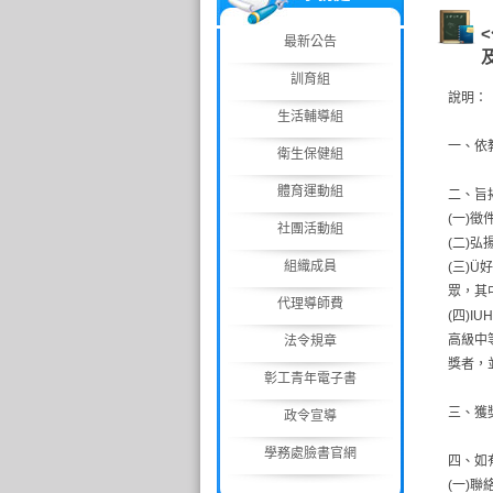
最新公告
訓育組
說明：
生活輔導組
一、依
衛生保健組
體育運動組
二、旨
(一)
社團活動組
(二)
組織成員
(三)
眾，其
代理導師費
(四)
高級中
法令規章
獎者，
彰工青年電子書
三、獲
政令宣導
學務處臉書官網
四、如
(一)