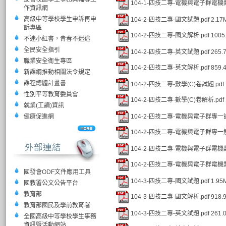
104-1-四技二專-電機與電子群電機類
作資訊網
高級中等學校學生申訴再申
104-2-四技二專-國文試題.pdf
2.17
訴專區
104-2-四技二專-國文解析.pdf
1005
不迷小紅書，青春不迷途
全民安全指引
104-2-四技二專-英文試題.pdf
265.
職業安全衛生專區
104-2-四技二專-英文解析.pdf
859.
新課綱推動相關法令規定
課程總體計畫書
104-2-四技二專-數學(C)卷試題.pdf
性別平等教育委員會
104-2-四技二專-數學(C)卷解析.pdf
就業(工讀)資訊
104-2-四技二專-電機與電子群專一試
健康促進網
104-2-四技二專-電機與電子群專一解
104-2-四技二專-電機與電子群電機類
104-2-四技二專-電機與電子群電機類
國發會ODF文件應用工具
104-3-四技二專-國文試題.pdf
1.95
國教署公文公告平台
教育部
104-3-四技二專-國文解析.pdf
918.
教育部國民及學前教育署
104-3-四技二專-英文試題.pdf
261.
全國高級中等學校學生事務
資訊暨活動網站