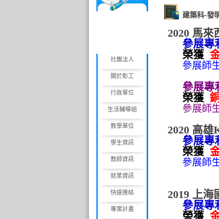
工
建築科-發
慈
善
2020 
會
參展專
榮獲
社團法人
參展師
關於彰工
參展專
行政單位
榮獲
參展師
生活輔導組
教學單位
2020 高
參展專利
學生資訊
榮獲
教師資訊
參展師
就業資訊
2019 
快速連結
參展專利
專案計畫
榮獲
金