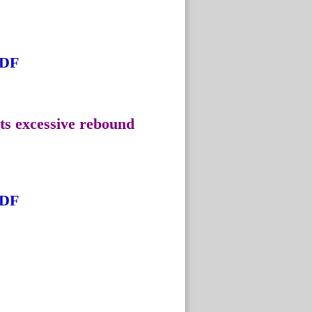
MDF
ts excessive rebound
MDF