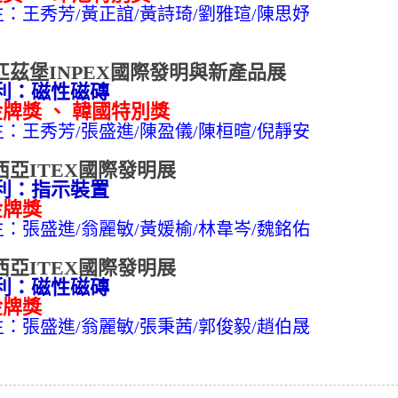
生：王秀芳
/黃正誼
/黃詩琦/劉雅瑄/陳思妤
美國匹茲堡INPEX國際發明與新產品展
：磁性磁磚
金牌獎 、 韓國特別獎
生：王秀芳
/
張盛進
/陳盈儀/陳桓暄/倪靜安
來西亞ITEX國際發明展
：指示裝置
金牌獎
生：
張盛進/翁麗敏/黃媛榆/林韋岑/魏銘佑
來西亞ITEX國際發明展
：磁性磁磚
金牌獎
生：
張盛進/翁麗敏/張秉茜/郭俊毅/趙伯晟