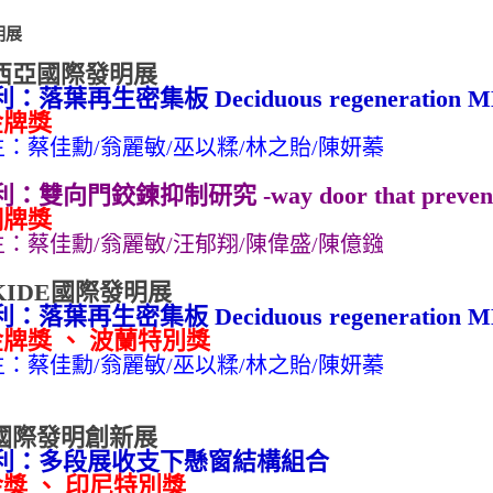
明展
馬來西亞國際發明展
利：
落葉再生密集板
Deciduous regeneration 
金牌獎
生：
蔡佳勳
/翁麗敏
/巫以糅/林之貽/陳妍蓁
利：
雙向門鉸鍊抑制研究
-way door that preven
銅牌獎
生：
蔡佳勳
/翁麗敏
/汪郁翔/陳偉盛/陳億鏹
雄KIDE國際發明展
：落葉再生密集板
Deciduous regeneration 
金牌獎 、 波蘭特別獎
生：蔡佳勳
/翁麗敏
/巫以糅/林之貽/陳妍蓁
上海國際發明創新展
：多段展收支下懸窗結構組合
獎 、 印尼特別獎