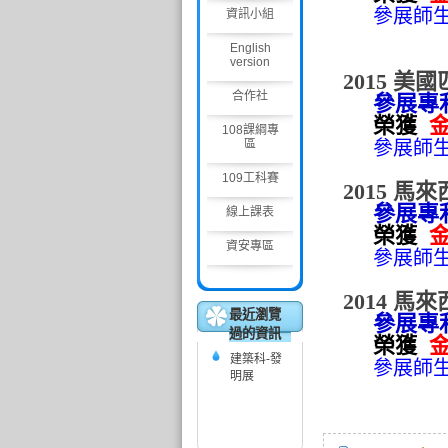
參展師
資訊小組
English
version
2015 
合作社
參展專利
榮獲
108課綱專
區
參展師
109工科賽
2015 馬
參展專利
線上課表
榮獲
資安專區
參展師
2014 馬
最近瀏覽
參展專利
過的資訊
榮獲
建築科-發
參展師
明展